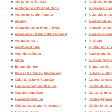
Abultamiento (Bursitis)
Abultamiento ab
Acortamiento extremidad inferior
Ahogo en el sue
Ahogos del sueño (Apneas)
Alejar objeto par
Aletargo
Alteración de sen
Alteración reflejos (Hiperreflexia)
Alteraciones del 
Alteraciones del sueño (Parasomnias)
Alteraciones vis
Angina de pecho
Ansiedad
Apetito en el bebé
Aprehensión en 
Ardor de estómago
Aspecto amarillo 
Atrofia
Auras en migrañ
Bloqueo hombro
Bloqueo rodilla
Bulto en las mamas (Tumoración)
Bultos en cuello 
Caída del cabello (Alopecia)
Calambres musc
Cambio de color piel (Máculas)
Cambio del tono 
Cambios vegetativos
Cansancio del c
Cansancio muscular
Cefalea (Migraña
Cefalea media cara (Hemicránea)
Cefalea tensiona