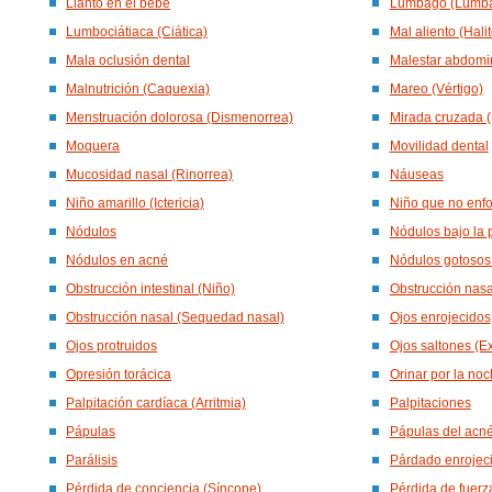
Llanto en el bebé
Lumbago (Lumba
Lumbociátiaca (Ciática)
Mal aliento (Halit
Mala oclusión dental
Malestar abdomin
Malnutrición (Caquexia)
Mareo (Vértigo)
Menstruación dolorosa (Dismenorrea)
Mirada cruzada (
Moquera
Movilidad dental
Mucosidad nasal (Rinorrea)
Náuseas
Niño amarillo (Ictericia)
Niño que no enfo
Nódulos
Nódulos bajo la 
Nódulos en acné
Nódulos gotosos 
Obstrucción intestinal (Niño)
Obstrucción nasa
Obstrucción nasal (Sequedad nasal)
Ojos enrojecidos
Ojos protruidos
Ojos saltones (E
Opresión torácica
Orinar por la noc
Palpitación cardíaca (Arritmia)
Palpitaciones
Pápulas
Pápulas del acn
Parálisis
Párdado enrojec
Pérdida de conciencia (Síncope)
Pérdida de fuer