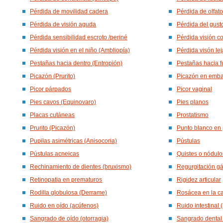
Pérdida de movilidad cadera
Pérdida de olfat
Pérdida de visión aguda
Pérdida del gust
Pérdida sensibilidad escroto /periné
Pérdida visión c
Pérdida visión en el niño (Ambliopía)
Pérdida visón le
Pestañas hacia dentro (Entropión)
Pestañas hacia f
Picazón (Prurito)
Picazón en emb
Picor párpados
Picor vaginal
Pies cavos (Equinovaro)
Pies planos
Placas cutáneas
Prostatismo
Prurito (Picazón)
Punto blanco en 
Pupilas asimétricas (Anisocoria)
Pústulas
Pústulas acneicas
Quistes o nódulo
Rechinamiento de dientes (bruxismo)
Regurgitación gá
Retinopatia en prematuros
Rigidez articular
Rodilla globulosa (Derrame)
Rosácea en la c
Ruido en oído (acúfenos)
Ruido intestinal
Sangrado de oído (otorragia)
Sangrado dental 