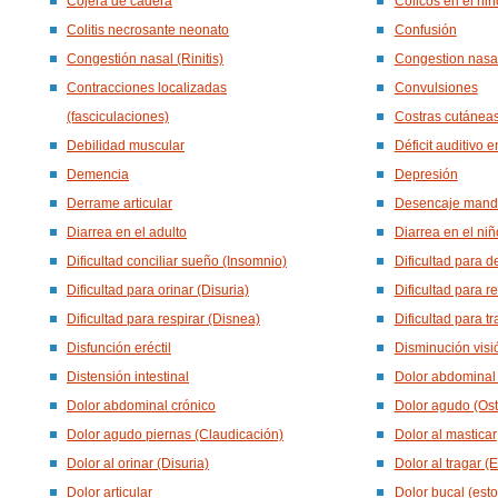
Cojera de cadera
Cólicos en el niñ
Colitis necrosante neonato
Confusión
Congestión nasal (Rinitis)
Congestion nasal
Contracciones localizadas
Convulsiones
(fasciculaciones)
Costras cutánea
Debilidad muscular
Déficit auditivo e
Demencia
Depresión
Derrame articular
Desencaje mandi
Diarrea en el adulto
Diarrea en el niñ
Dificultad conciliar sueño (Insomnio)
Dificultad para de
Dificultad para orinar (Disuria)
Dificultad para r
Dificultad para respirar (Disnea)
Dificultad para tr
Disfunción eréctil
Disminución visió
Distensión intestinal
Dolor abdominal
Dolor abdominal crónico
Dolor agudo (Ost
Dolor agudo piernas (Claudicación)
Dolor al masticar
Dolor al orinar (Disuria)
Dolor al tragar (E
Dolor articular
Dolor bucal (esto