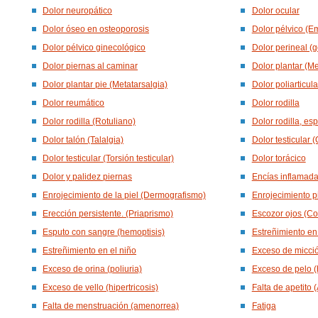
Dolor neuropático
Dolor ocular
Dolor óseo en osteoporosis
Dolor pélvico (E
Dolor pélvico ginecológico
Dolor perineal (g
Dolor piernas al caminar
Dolor plantar (Me
Dolor plantar pie (Metatarsalgia)
Dolor poliarticula
Dolor reumático
Dolor rodilla
Dolor rodilla (Rotuliano)
Dolor rodilla, e
Dolor talón (Talalgia)
Dolor testicular (
Dolor testicular (Torsión testicular)
Dolor torácico
Dolor y palidez piernas
Encías inflamadas
Enrojecimiento de la piel (Dermografismo)
Enrojecimiento pi
Erección persistente. (Priaprismo)
Escozor ojos (Con
Esputo con sangre (hemoptisis)
Estreñimiento en 
Estreñimiento en el niño
Exceso de micció
Exceso de orina (poliuria)
Exceso de pelo (
Exceso de vello (hipertricosis)
Falta de apetito 
Falta de menstruación (amenorrea)
Fatiga