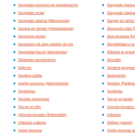
Sangrado excesivo en menstruación
Sangrado masiv
Sangrado rectal
Sangrado vagina
Sangrado vaginal (Menorragia)
Sangre en orina 
Sangre en semen (Hemospermia)
Secreción oído (
Secreción pezón
Sed excesiva (Po
Sensación de algo extraño en ojo
Sensibilidad a la
Sequedad bucal (Xerostomia)
Silbidos al respir
Sintomas neurológicos
Sinusitis
Sofocos
Sordera progres
Sordera súbita
Sudoración
Sueño excesivo (Hipersomnia)
Temblor (Parkins
Temblores
Tendinitis
Tensión emocional
Tos en el adulto
Tos en el niño
Ulceras bucales
Ullceras bucales (Estomatitis)
Urticaria
Urticaria cutánea
Vértigo (mareo)
Visión borrosa
Visión borrosa (