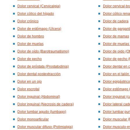
Dolor cervical (Cervicalgia)
Dolor cervical-br
Dolor cólico del hígado
Dolor cólico rena
Dolor crónico
Dolor de cadera
Dolor de estómago (Ulcera)
Dolor de garganta
Dolor de hombro
Dolor de mamas
Dolor de muelas
Dolor de muelas
Dolor de oído (Barotraumatismo)
Dolor de oido (Ot
Dolor de pecho
Dolor de pecho (
Dolor de próstata (Prostatodinia)
Dolor dental en c
Dolor dental postextracción
Dolor en el talón
Dolor en un ojo
Dolor epigástrico
Dolor escrotal
Dolor estómago 
Dolor inguinal (Abdominal)
Dolor inguinal (c
Dolor inguinal (Necrosis de cadera)
Dolor lateral cad
Dolor lumbar agudo (lumbago)
Dolor lumbar pu
Dolor monoarticular
Dolor muscular (
Dolor muscular difuso (Polimialgia)
Dolor musculo-es