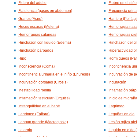
Fiebre del adulto
Fiebre en el niño
Flatulencia (gases en abdomen)
Frecuencia urinar
Granos (Acné)
Hambre (Polifagi
Heces oscuras (Melena)
Hemorragia nasal
Hemorragias cutáneas
Hemorragias piel
Hinchazón con líquido (Edema)
Hinchazón del gl
Hinchazón párpados
Hiperactividad p
Hipo
Hormigueos (Par
Inconsciencia (Coma)
Incontinencia uri
Incontinencia urinaria en el niño (Enuresis)
Incurvación de p
Incurvación dorsales (Cifosis)
Induración
Inestabilidad rodilla
Inflamación párp
Inflamación testicular (Orquitis)
Inicio de migrañ
Intranquilidad en el bebé
Lagrimeo
Lagrimeo (Epífora)
Legañas en ojo
Lengua grande (Macroglosia)
Lesión rojiza pie
Letargia
Liquido en oído (