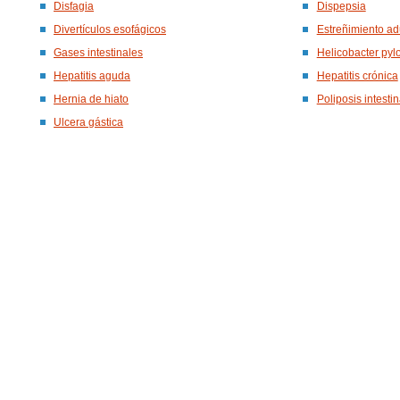
Disfagia
Dispepsia
Divertículos esofágicos
Estreñimiento ad
Gases intestinales
Helicobacter pylo
Hepatitis aguda
Hepatitis crónica
Hernia de hiato
Poliposis intestin
Ulcera gástica