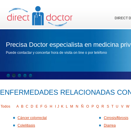
DIRECT 
Precisa Doctor especialista en medicina pri
Puede contactar y concertar hora de visita on line o por teléfono
ENFERMEDADES RELACIONADAS CO
Todos
A
B
C
D
E
F
G
H
I
J
K
L
M
N
Ñ
O
P
Q
R
S
T
U
V
W
Cáncer colorrectal
Cirrosis/fibrosis
Colelitiasis
Diarrea