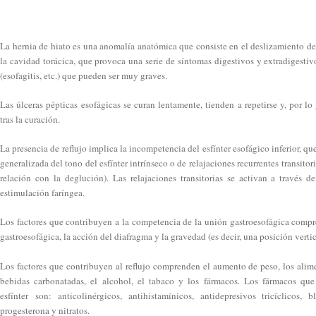
La hernia de hiato es una anomalía anatómica que consiste en el deslizamiento d
la cavidad torácica, que provoca una serie de síntomas digestivos y extradigesti
(esofagitis, etc.) que pueden ser muy graves.
Las úlceras pépticas esofágicas se curan lentamente, tienden a repetirse y, por lo
tras la curación.
La presencia de reflujo implica la incompetencia del esfínter esofágico inferior, qu
generalizada del tono del esfínter intrínseco o de relajaciones recurrentes transitori
relación con la deglución). Las relajaciones transitorias se activan a través de
estimulación faríngea.
Los factores que contribuyen a la competencia de la unión gastroesofágica comp
gastroesofágica, la acción del diafragma y la gravedad (es decir, una posición vertic
Los factores que contribuyen al reflujo comprenden el aumento de peso, los alimen
bebidas carbonatadas, el alcohol, el tabaco y los fármacos. Los fármacos qu
esfínter son: anticolinérgicos, antihistamínicos, antidepresivos tricíclicos, 
progesterona y nitratos.