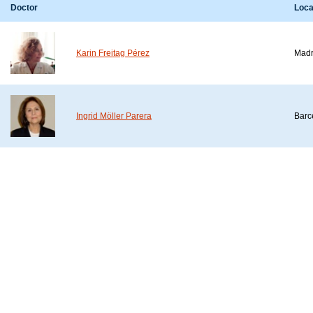
Doctor
Loca
Karin Freitag Pérez
Madr
Ingrid Möller Parera
Barc