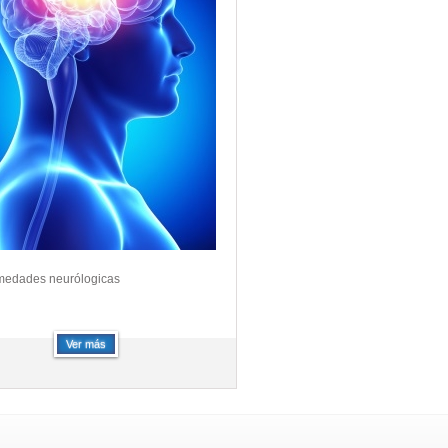
medades neurólogicas
Ver más