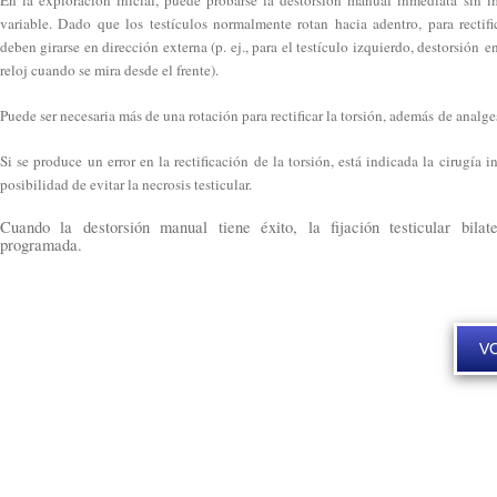
En la exploración inicial, puede probarse la destorsión manual inmediata sin i
variable. Dado que los testículos normalmente rotan hacia adentro, para rectifica
deben girarse en dirección externa (p. ej., para el testículo izquierdo, destorsión e
reloj cuando se mira desde el frente).
Puede ser necesaria más de una rotación para rectificar la torsión, además de analgesi
Si se produce un error en la rectificación de la torsión, está indicada la cirugía 
posibilidad de evitar la necrosis testicular.
Cuando la destorsión manual tiene éxito, la fijación testicular bil
programada.
VO