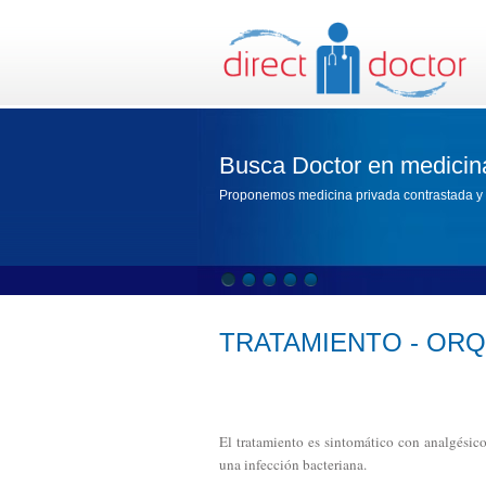
Busca Doctor en medicin
Proponemos medicina privada contrastada y 
TRATAMIENTO - ORQ
El tratamiento es sintomático con analgésicos
una infección bacteriana.