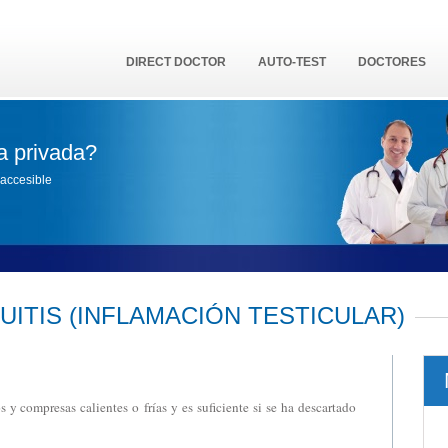
DIRECT DOCTOR
AUTO-TEST
DOCTORES
a privada?
accesible
UITIS (INFLAMACIÓN TESTICULAR)
 y compresas calientes o frías y es suficiente si se ha descartado