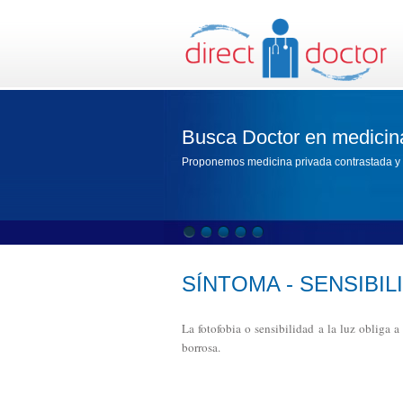
Busca Doctor en medicin
Proponemos medicina privada contrastada y 
SÍNTOMA - SENSIBIL
La fotofobia o sensibilidad a la luz obliga 
borrosa.