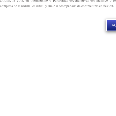
artrosis, la gota, un traumatismo o patologías degenerativas del menisco o l
completa de la rodilla es difícil y suele ir acompañada de contracturas en flexión.
VO