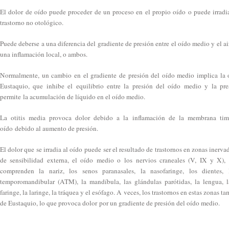
El dolor de oído puede proceder de un proceso en el propio oído o puede irradiar
trastorno no otológico.
Puede deberse a una diferencia del gradiente de presión entre el oído medio y el air
una inflamación local, o ambos.
Normalmente, un cambio en el gradiente de presión del oído medio implica la 
Eustaquio, que inhibe el equilibrio entre la presión del oído medio y la pr
permite la acumulación de líquido en el oído medio.
La otitis media provoca dolor debido a la inflamación de la membrana tim
oído debido al aumento de presión.
El dolor que se irradia al oído puede ser el resultado de trastornos en zonas inerva
de sensibilidad externa, el oído medio o los nervios craneales (V, IX y X),
comprenden la nariz, los senos paranasales, la nasofaringe, los dientes, l
temporomandibular (ATM), la mandíbula, las glándulas parótidas, la lengua, la
faringe, la laringe, la tráquea y el esófago. A veces, los trastornos en estas zonas 
de Eustaquio, lo que provoca dolor por un gradiente de presión del oído medio.