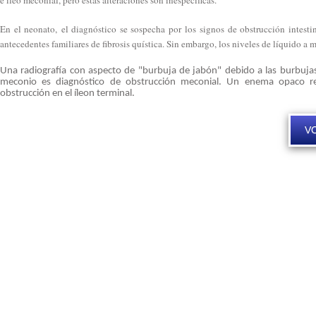
e íleo meconial, pero estas alteraciones son inespecíficas.
En el neonato, el diagnóstico se sospecha por los signos de obstrucción intestin
antecedentes familiares de fibrosis quística. Sin embargo, los niveles de líquido a
Una radiografía con aspecto de "burbuja de jabón" debido a las burbujas
meconio es diagnóstico de obstrucción meconial. Un enema opaco r
obstrucción en el íleon terminal.
VO