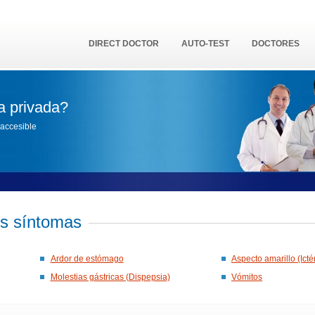
DIRECT DOCTOR
AUTO-TEST
DOCTORES
a privada?
accesible
os síntomas
Ardor de estómago
Aspecto amarillo (Icté
Molestias gástricas (Dispepsia)
Vómitos