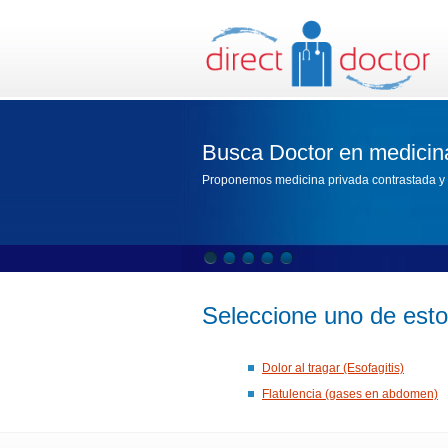
Busca Doctor en medicin
Proponemos medicina privada contrastada y 
Seleccione uno de est
Dolor al tragar (Esofagitis)
Flatulencia (gases en abdomen)